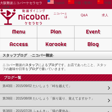
大阪難波ニコバーケセラセラ
English
中國（繁體）
中国
（简体）
ニコバーと
Q&A
求人
は
Menu
Plan
Event
Access
Karaoke
Blog
スタッフブログ -ニコバー難波-
ニコバー難波の
スタッフ
による
ブログ
です。お店であったこと、スタッ
フの趣味や日常を
ブログ
で書いていきます。
ブログ一覧
第40回：2015/09/02 たいしょう「峠を越えて」
第39回：2015/08/08 たいしょう「振り返り、覚えてますか？」
第38回：2015/07/28 ふぁんきぃ「猿の夏休み」