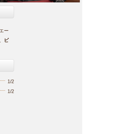
エー
、
ビ
1/2
1/2