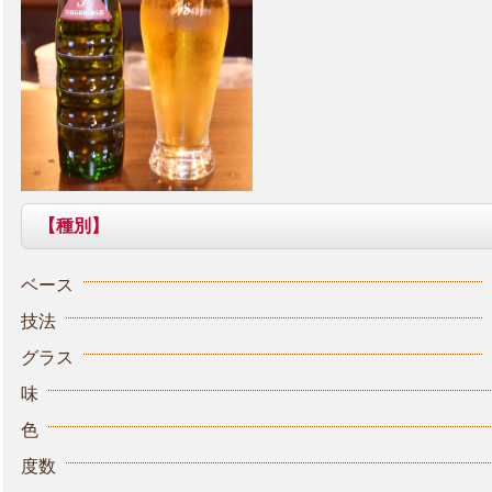
【種別】
ベース
技法
グラス
味
色
度数