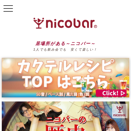
toggle
navigation
居場所がある～ニコバー～
1人でも飲み会でも 安くて楽しい！