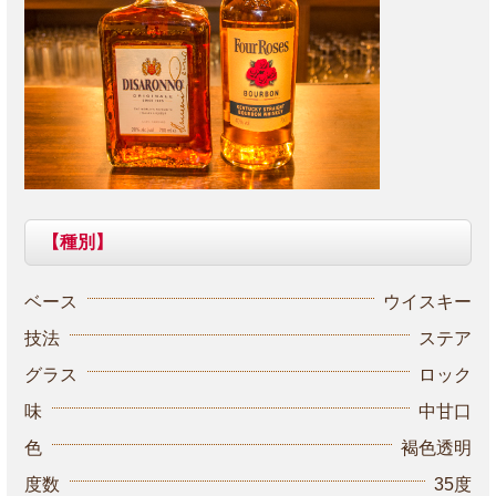
【種別】
ベース
ウイスキー
技法
ステア
グラス
ロック
味
中甘口
色
褐色透明
度数
35度