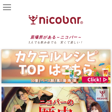
toggle
navigation
居場所がある～ニコバー～
1人でも飲み会でも 安くて楽しい！