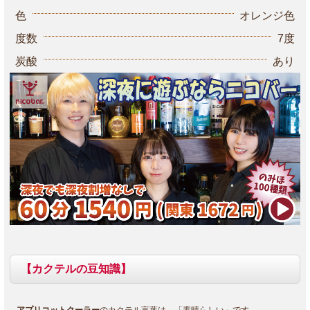
色
オレンジ色
度数
7度
炭酸
あり
【カクテルの豆知識】
アプリコットクーラー
のカクテル言葉は、「素晴らしい」です。