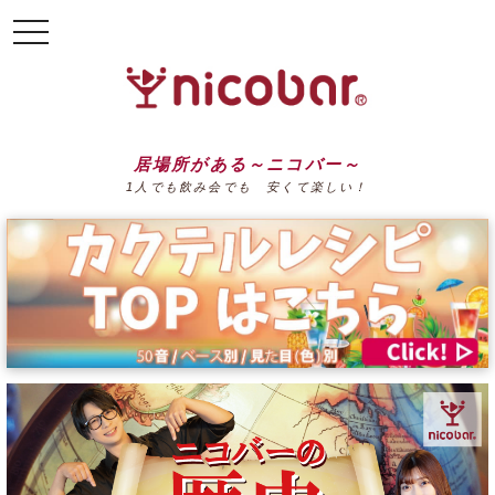
toggle
navigation
居場所がある～ニコバー～
1人でも飲み会でも 安くて楽しい！