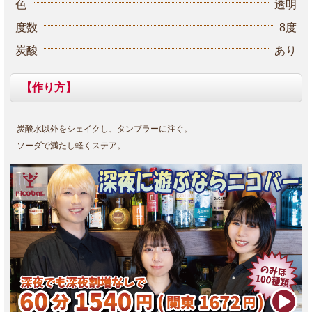
色
透明
度数
8度
炭酸
あり
【作り方】
炭酸水以外をシェイクし、タンブラーに注ぐ。
ソーダで満たし軽くステア。