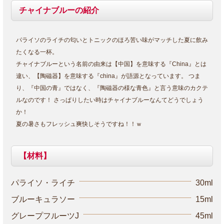
チャイナブルーの紹介
パライソのライチの匂いとトニックのほろ苦い味がマッチした夏に飲み
たくなる一杯。
チャイナブルーという名前の由来は【中国】を意味する『China』とは
違い、【陶磁器】を意味する『china』が語源となっています。 つま
り、『中国の青』ではなく、『陶磁器の様な青色』と言う意味のカクテ
ルなのです！ さっぱりしたい時はチャイナブルーなんてどうでしょう
か！
夏の暑さもフレッシュ爽快しそうですね！！ｗ
【材料】
パライソ・ライチ
30ml
ブルーキュラソー
15ml
グレープフルーツJ
45ml