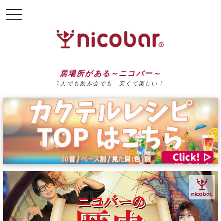
toggle
navigation
居場所がある～ニコバー～
1人でも飲み会でも 安くて楽しい！