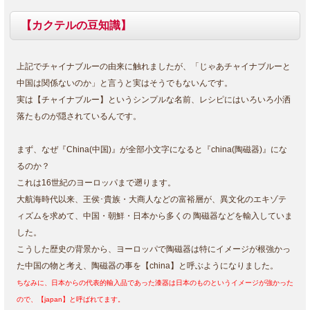
【カクテルの豆知識】
上記でチャイナブルーの由来に触れましたが、「じゃあチャイナブルーと
中国は関係ないのか」と言うと実はそうでもないんです。
実は【チャイナブルー】というシンプルな名前、レシピにはいろいろ小洒
落たものが隠されているんです。
まず、なぜ『China(中国)』が全部小文字になると『china(陶磁器)』にな
るのか？
これは16世紀のヨーロッパまで遡ります。
大航海時代以来、王侯･貴族・大商人などの富裕層が、異文化のエキゾテ
ィズムを求めて、中国・朝鮮・日本から多くの 陶磁器などを輸入していま
した。
こうした歴史の背景から、ヨーロッパで陶磁器は特にイメージが根強かっ
た中国の物と考え、陶磁器の事を【china】と呼ぶようになりました。
ちなみに、日本からの代表的輸入品であった漆器は日本のものというイメージが強かった
ので、【japan】と呼ばれてます。