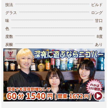
技法
ビルド
グラス
ロング
味
甘口
色
青
度数
8度
炭酸
あり