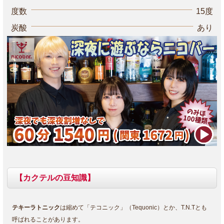
度数
15度
炭酸
あり
【カクテルの豆知識】
テキーラトニック
は縮めて「テコニック」（Tequonic）とか、T.N.Tとも
呼ばれることがあります。