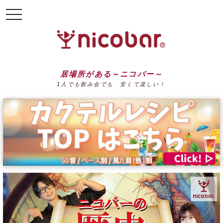
toggle
navigation
居場所がある～ニコバー～
1人でも飲み会でも 安くて楽しい！