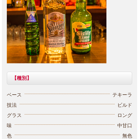
【種別】
ベース
テキーラ
技法
ビルド
グラス
ロング
味
中甘口
色
無色