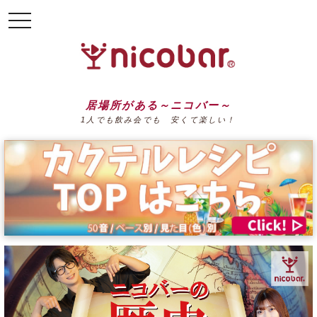
toggle
navigation
居場所がある～ニコバー～
1人でも飲み会でも 安くて楽しい！