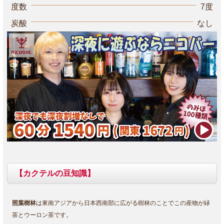
度数
7度
炭酸
なし
【カクテルの豆知識】
照葉樹林
は東南アジアから日本西南部に広がる樹林のことでこの産物が緑
茶とウーロン茶です。