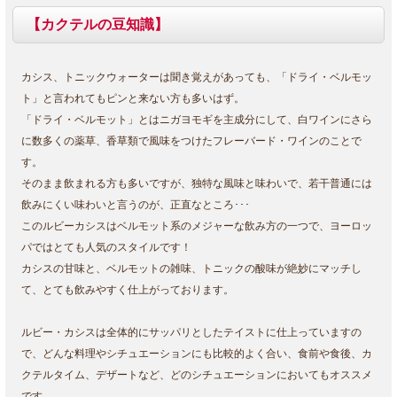
【カクテルの豆知識】
カシス、トニックウォーターは聞き覚えがあっても、「ドライ・ベルモッ
ト」と言われてもピンと来ない方も多いはず。
「ドライ・ベルモット」とはニガヨモギを主成分にして、白ワインにさら
に数多くの薬草、香草類で風味をつけたフレーバード・ワインのことで
す。
そのまま飲まれる方も多いですが、独特な風味と味わいで、若干普通には
飲みにくい味わいと言うのが、正直なところ･･･
このルビーカシスはベルモット系のメジャーな飲み方の一つで、ヨーロッ
パではとても人気のスタイルです！
カシスの甘味と、ベルモットの雑味、トニックの酸味が絶妙にマッチし
て、とても飲みやすく仕上がっております。
ルビー・カシスは全体的にサッパリとしたテイストに仕上っていますの
で、どんな料理やシチュエーションにも比較的よく合い、食前や食後、カ
クテルタイム、デザートなど、どのシチュエーションにおいてもオススメ
です。