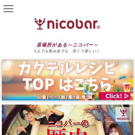
toggle
navigation
居場所がある～ニコバー～
1人でも飲み会でも 安くて楽しい！