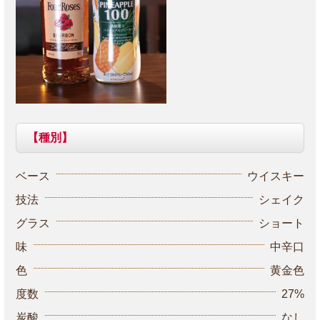
【種別】
ベース
ウイスキー
技法
シェイク
グラス
ショート
味
中辛口
色
黄金色
度数
27%
炭酸
なし