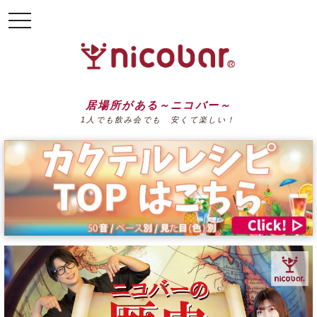
toggle
navigation
居場所がある～ニコバー～
1人でも飲み会でも 安くて楽しい！