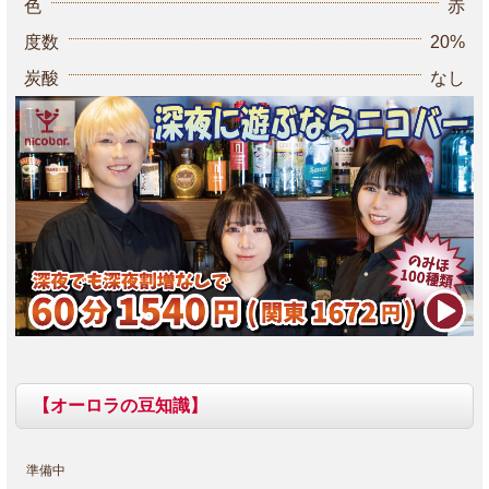
色
赤
度数
20%
炭酸
なし
【オーロラの豆知識】
準備中