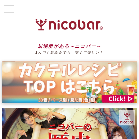
toggle
navigation
居場所がある～ニコバー～
1人でも飲み会でも 安くて楽しい！