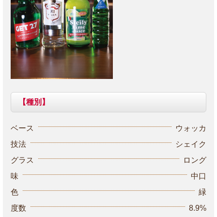
【種別】
ベース
ウォッカ
技法
シェイク
グラス
ロング
味
中口
色
緑
度数
8.9%