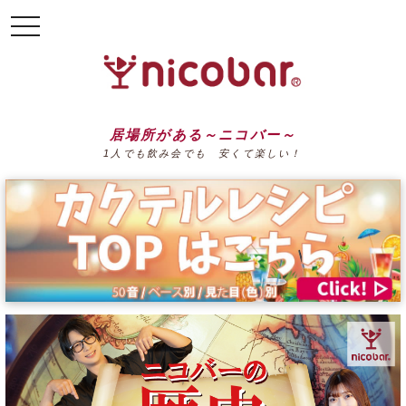
toggle
navigation
居場所がある～ニコバー～
1人でも飲み会でも 安くて楽しい！